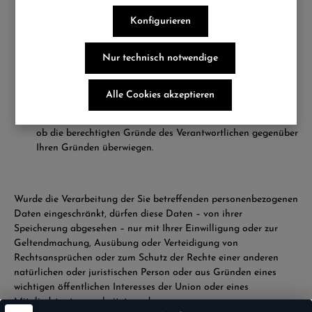
der personenbezogenen Daten ablehnen und stattdessen
die Einschränkung der Nutzung der personenbezogenen
Konfigurieren
Daten verlangen;
der Verantwortliche die personenbezogenen Daten für die
Nur technisch notwendige
Zwecke der Verarbeitung nicht länger benötigt, Sie diese
jedoch zur Geltendmachung, Ausübung oder Verteidigung
von Rechtsansprüchen benötigen, oder
Alle Cookies akzeptieren
wenn Sie Widerspruch gegen die Verarbeitung gemäß Art.
21 Abs. 1 DSGVO eingelegt haben und noch nicht feststeht,
ob die berechtigten Gründe des Verantwortlichen gegenüber
Ihren Gründen überwiegen.
Wurde die Verarbeitung der Sie betreffenden personenbezogenen
Daten eingeschränkt, dürfen diese Daten – von ihrer
Speicherung abgesehen – nur mit Ihrer Einwilligung oder zur
Geltendmachung, Ausübung oder Verteidigung von
Rechtsansprüchen oder zum Schutz der Rechte einer anderen
natürlichen oder juristischen Person oder aus Gründen eines
wichtigen öffentlichen Interesses der Union oder eines
Mitgliedstaats verarbeitet werden.