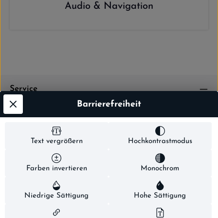
Audio & Navigation
Service
Barrierefreiheit
Über uns
Text vergrößern
Hochkontrastmodus
Diese Website verwendet Cookies, um eine bestmögliche
Erfahrung bieten zu können.
Mehr Informationen ...
Farben invertieren
Monochrom
Datenschutz
|
Impressum
Niedrige Sättigung
Hohe Sättigung
Konfigurieren