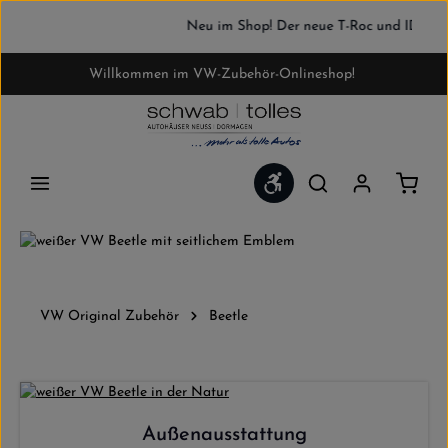
Zum Hauptinhalt springen
Neu im Shop! Der neue T-Roc und ID. Polo 
Willkommen im VW-Zubehör-Onlineshop!
Werkzeugleiste anzeigen
Waren
VW Original Zubehör
Beetle
Außenausstattung