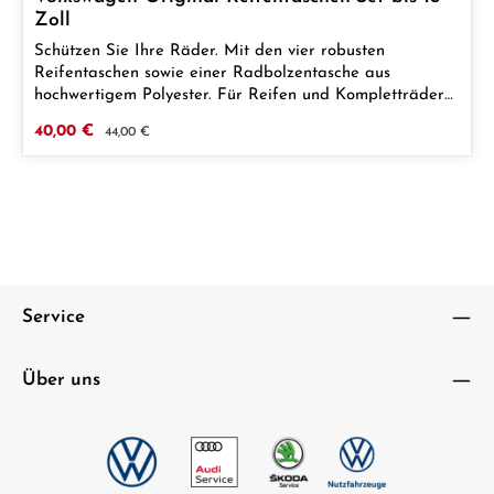
Zoll
Schützen Sie Ihre Räder. Mit den vier robusten
Reifentaschen sowie einer Radbolzentasche aus
hochwertigem Polyester. Für Reifen und Kompletträder
mit Maßen bis zu 18 Zoll, 245 mm Reifenbreite und 2100
Verkaufspreis:
40,00 €
Regulärer Preis:
44,00 €
mm Reifenumfang.
Service
Über uns
Text vergrößern
Hochkontrastmodus