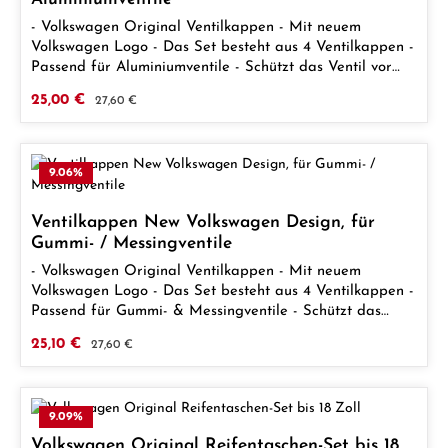
Reifen-Breite [mm]: BIS 275MM Reifen-Umfang [mm]:
BIS 2350MM
- Volkswagen Original Ventilkappen - Mit neuem
Volkswagen Logo - Das Set besteht aus 4 Ventilkappen -
Passend für Aluminiumventile - Schützt das Ventil vor
Staub, Schmutz und Feuchtigkeit - Hohe
Verkaufspreis:
25,00 €
Regulärer Preis:
27,60 €
Verarbeitungsqualität
9.06
%
Ventilkappen New Volkswagen Design, für
Gummi- / Messingventile
- Volkswagen Original Ventilkappen - Mit neuem
Volkswagen Logo - Das Set besteht aus 4 Ventilkappen -
Passend für Gummi- & Messingventile - Schützt das
Ventil vor Staub, Schmutz und Feuchtigkeit - Hohe
Verkaufspreis:
25,10 €
Regulärer Preis:
27,60 €
Verarbeitungsqualität
9.09
%
Volkswagen Original Reifentaschen-Set bis 18