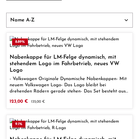
8.89
%
Nabenkappe für LM-Felge dynamisch, mit
stehendem Logo im Fahrbetrieb, neues VW
Logo
- Volkswagen Originale Dynamische Nabenkappen- Mit
neuem Volkswagen Logo- Das Logo bleibt bei
drehenden Rädern gerade stehen- Das Set besteht aus
4 Nabenkappen- Aus schlagfestem Kunststoff- Hohe
Verkaufspreis:
123,00 €
Regulärer Preis:
135,00 €
Verarbeitungsqualit
9.1
%