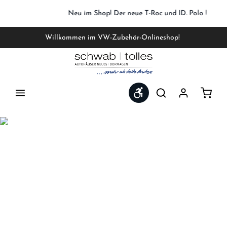
Zum Hauptinhalt springen
Neu im Shop! Der neue T-Roc und ID. Polo !
Willkommen im VW-Zubehör-Onlineshop!
Werkzeugleiste anzeigen
Waren
Herzlich Willkommen im