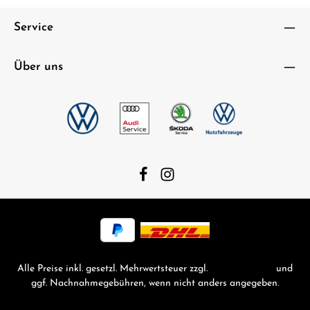
Service
Über uns
Text vergrößern
Hochkontrastmodus
Farben invertieren
Monochrom
Niedrige Sättigung
Hohe Sättigung
Links unterstreichen
Gut lesbare Schrift
Animationen stoppen
Überschriften hervorheben
Alle Preise inkl. gesetzl. Mehrwertsteuer zzgl.
Versandkosten
und
ggf. Nachnahmegebühren, wenn nicht anders angegeben.
Großer Cursor
Leseführung
Kontakt
Rückgabe & Reklamation
Widerrufsbelehrung