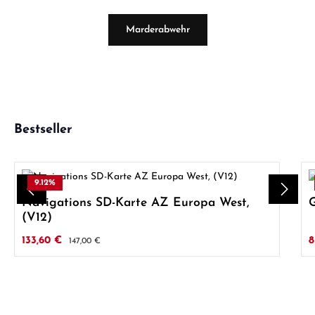
Marderabwehr
Produktgalerie überspringen
Bestseller
9.12
%
Navigations SD-Karte AZ Europa West,
(V12)
Verkaufspreis:
V
133,60 €
Regulärer Preis:
8
147,00 €